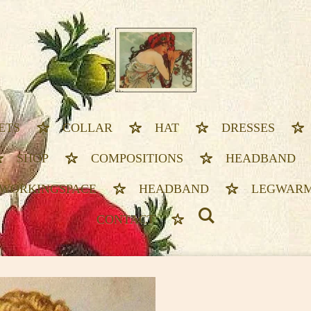
ETS
COLLAR
HAT
DRESSES
SHOP
COMPOSITIONS
HEADBAND
WORKINGSPACE
HEADBAND
LEGWAR
CONTACT